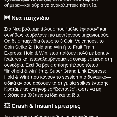
σήμερα—και αύριο να ανακαλύπτεις κάτι νέο.
🆕 Νέα παιχνίδια
Στα Νέα βάζουμε τίτλους που “μόλις έφτασαν” και
συνήθως κουβαλάνε πιο μοντέρνους μηχανισμούς.
Θα δεις παιχνίδια όπως το 3 Coin Volcanoes, το
Coin Strike 2: Hold and Win ή το Fruit Train
Express: Hold & Win, που παίζουν πολύ με bonus-
features και επαναλαμβανόμενες ευκαιρίες μέσα στη
συνεδρία. Εκεί θα βρεις επίσης τίτλους τύπου
“link/hold & win” (π.χ. Super Grand Link Express:
Hold & Win) που κάνουν το session πιο δυναμικό—
ειδικά αν σου αρέσουν τα στιγμιαία spikes έντασης.
Κρατάμε τις κατηγορίες “ζωντανές”, ώστε να μη
νιώθεις ότι βλέπεις τα ίδια και τα ίδια.
💥 Crash & Instant εμπειρίες
Αν προτιμάς γρήγορο ρυθμό και αποφάσεις σε