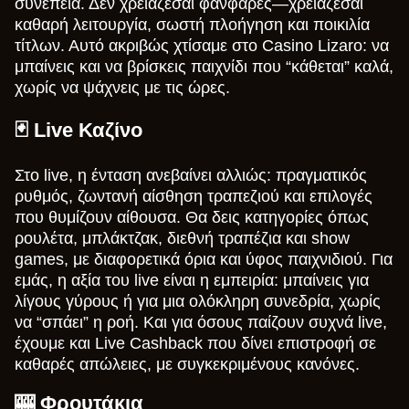
συνέπεια. Δεν χρειάζεσαι φανφάρες—χρειάζεσαι
καθαρή λειτουργία, σωστή πλοήγηση και ποικιλία
τίτλων. Αυτό ακριβώς χτίσαμε στο Casino Lizaro: να
μπαίνεις και να βρίσκεις παιχνίδι που “κάθεται” καλά,
χωρίς να ψάχνεις με τις ώρες.
🃏 Live Καζίνο
Στο live, η ένταση ανεβαίνει αλλιώς: πραγματικός
ρυθμός, ζωντανή αίσθηση τραπεζιού και επιλογές
που θυμίζουν αίθουσα. Θα δεις κατηγορίες όπως
ρουλέτα, μπλάκτζακ, διεθνή τραπέζια και show
games, με διαφορετικά όρια και ύφος παιχνιδιού. Για
εμάς, η αξία του live είναι η εμπειρία: μπαίνεις για
λίγους γύρους ή για μια ολόκληρη συνεδρία, χωρίς
να “σπάει” η ροή. Και για όσους παίζουν συχνά live,
έχουμε και Live Cashback που δίνει επιστροφή σε
καθαρές απώλειες, με συγκεκριμένους κανόνες.
🎰 Φρουτάκια