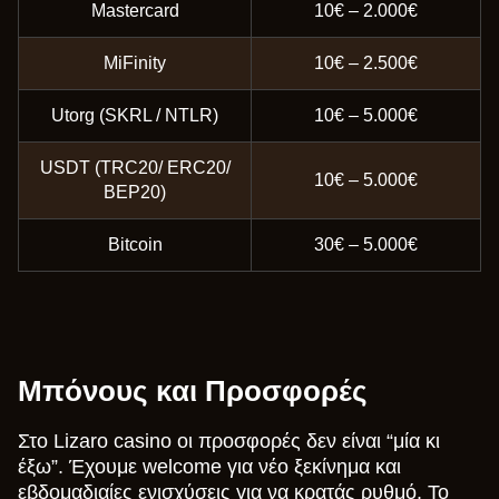
Mastercard
10€ – 2.000€
MiFinity
10€ – 2.500€
Utorg (SKRL / NTLR)
10€ – 5.000€
USDT (TRC20/ ERC20/
10€ – 5.000€
BEP20)
Bitcoin
30€ – 5.000€
Μπόνους και Προσφορές
Στο Lizaro casino οι προσφορές δεν είναι “μία κι
έξω”. Έχουμε welcome για νέο ξεκίνημα και
εβδομαδιαίες ενισχύσεις για να κρατάς ρυθμό. Το