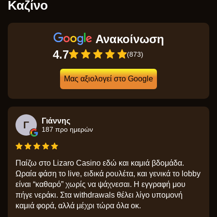
Καζίνο
Ανακοίνωση
4.7
(873)
Μας αξιολογεί στο Google
Γιάννης
Γ
187 προ ημερών
Παίζω στο Lizaro Casino εδώ και καμιά βδομάδα.
Ωραία φάση το live, ειδικά ρουλέτα, και γενικά το lobby
είναι “καθαρό” χωρίς να ψάχνεσαι. Η εγγραφή μου
πήγε νεράκι. Στα withdrawals θέλει λίγο υπομονή
καμιά φορά, αλλά μέχρι τώρα όλα οκ.