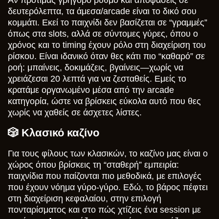
δευτερόλεπτα, τα άμεσα/arcade είναι το δικό σου
κομμάτι. Εκεί το παιχνίδι δεν βασίζεται σε “γραμμές”
όπως στα slots, αλλά σε σύντομες γύρες, όπου ο
χρόνος και το timing έχουν ρόλο στη διαχείριση του
ρίσκου. Είναι ιδανικό όταν θες κάτι πιο “καθαρό” σε
ροή: μπαίνεις, δοκιμάζεις, βγαίνεις—χωρίς να
χρειάζεσαι 20 λεπτά για να ζεσταθείς. Εμείς το
κρατάμε οργανωμένο μέσα από την arcade
κατηγορία, ώστε να βρίσκεις εύκολα αυτό που θες
χωρίς να χαθείς σε άσχετες λίστες.
🎲 Κλασικό καζίνο
Για τους φίλους των κλασικών, το καζίνο μας είναι ο
χώρος όπου βρίσκεις τη “σταθερή” εμπειρία:
παιχνίδια που παίζονται πιο μεθοδικά, με επιλογές
που έχουν νόημα γύρο-γύρο. Εδώ, το βάρος πέφτει
στη διαχείριση κεφαλαίου, στην επιλογή
πονταρίσματος και στο πώς χτίζεις ένα session με