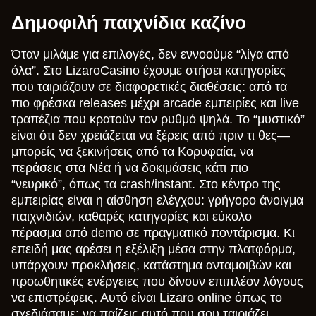
Δημοφιλή παιχνίδια καζίνο
​Όταν μιλάμε για επιλογές, δεν εννοούμε “λίγα από
όλα”. Στο LizaroCasino έχουμε στήσει κατηγορίες
που ταιριάζουν σε διαφορετικές διαθέσεις: από τα
πιο φρέσκα releases μέχρι arcade εμπειρίες και live
τραπέζια που κρατούν τον ρυθμό ψηλά. Το “μυστικό”
είναι ότι δεν χρειάζεται να ξέρεις από πριν τι θες—
μπορείς να ξεκινήσεις από τα Κορυφαία, να
περάσεις στα Νέα ή να δοκιμάσεις κάτι πιο
“νευρικό”, όπως τα crash/instant. Στο κέντρο της
εμπειρίας είναι η αίσθηση ελέγχου: γρήγορο άνοιγμα
παιχνιδιών, καθαρές κατηγορίες και εύκολο
πέρασμα από demo σε πραγματικό ποντάρισμα. Κι
επειδή μας αρέσει η εξέλιξη μέσα στην πλατφόρμα,
υπάρχουν προκλήσεις, κατάστημα ανταμοιβών και
προωθητικές ενέργειες που δίνουν επιπλέον λόγους
να επιστρέφεις. Αυτό είναι Lizaro online όπως το
σχεδιάσαμε: να παίζεις αυτό που σου ταιριάζει