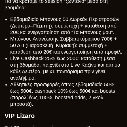
Για να κρατάμε το session “ζωντανό” μέσα στη
βδομάδα:
Εβδομαδιαίο Μπόνους 50 Δωρεάν Περιστροφών
(Δευτέρα–Πέμπτη): συμμετοχή + κατάθεση από
20€ και ενεργοποίηση από “Τα Μπόνους μου”.
Μπόνους Ανανέωσης Σαββατοκύριακου 700€ +
50 ΔΠ (Παρασκευή–Κυριακή): συμμετοχή +
κατάθεση από 20€ και ενεργοποίηση από προφίλ.
Live Cashback 25% έως 200€: κατάθεση μέσα
στη βδομάδα, παιχνίδι στο Live Καζίνο και αίτημα
κάθε Δευτέρα, με x1 ποντάρισμα πριν γίνει
αναλήψιμο.
Αθλητικές προσφορές όπως εβδομαδιαίο 50%
έως 500€, cashback 10% έως 500€ και boosts
(παρολί έως 100%, boosted odds, 2 γκολ
μπροστά).
VIP Lizaro