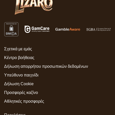
Σχετικά με εμάς
Κέντρο βοήθειας
Δήλωση απορρήτου προσωπικών δεδομένων
Υπεύθυνο παιχνίδι
Δήλωση Cookie
Προσφορές καζίνο
Αθλητικές προσφορές