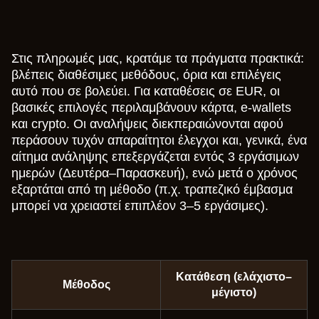
Στις πληρωμές μας, κρατάμε τα πράγματα πρακτικά:
βλέπεις διαθέσιμες μεθόδους, όρια και επιλέγεις
αυτό που σε βολεύει. Για καταθέσεις σε EUR, οι
βασικές επιλογές περιλαμβάνουν κάρτα, e-wallets
και crypto. Οι αναλήψεις διεκπεραιώνονται αφού
περάσουν τυχόν απαραίτητοι έλεγχοι και, γενικά, ένα
αίτημα ανάληψης επεξεργάζεται εντός 3 εργάσιμων
ημερών (Δευτέρα–Παρασκευή), ενώ μετά ο χρόνος
εξαρτάται από τη μέθοδο (π.χ. τραπεζικό έμβασμα
μπορεί να χρειαστεί επιπλέον 3–5 εργάσιμες).
Κατάθεση (ελάχιστο–
Μέθοδος
μέγιστο)